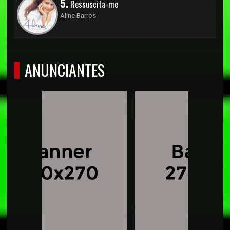
5.
Ressuscita-me
Aline Barros
ANUNCIANTES