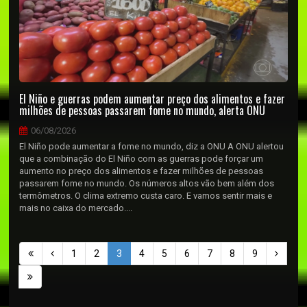
El Niño e guerras podem aumentar preço dos alimentos e fazer
milhões de pessoas passarem fome no mundo, alerta ONU
06/08/2026
El Niño pode aumentar a fome no mundo, diz a ONU A ONU alertou
que a combinação do El Niño com as guerras pode forçar um
aumento no preço dos alimentos e fazer milhões de pessoas
passarem fome no mundo. Os números altos vão bem além dos
termômetros. O clima extremo custa caro. E vamos sentir mais e
mais no caixa do mercado....
1
2
3
4
5
6
7
8
9